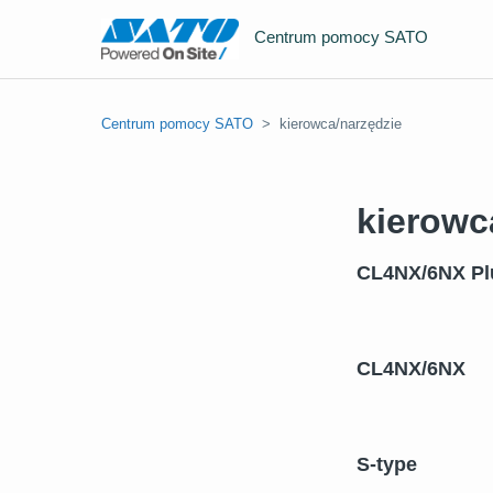
Centrum pomocy SATO
Centrum pomocy SATO
kierowca/narzędzie
kierowc
CL4NX/6NX Pl
CL4NX/6NX
S-type