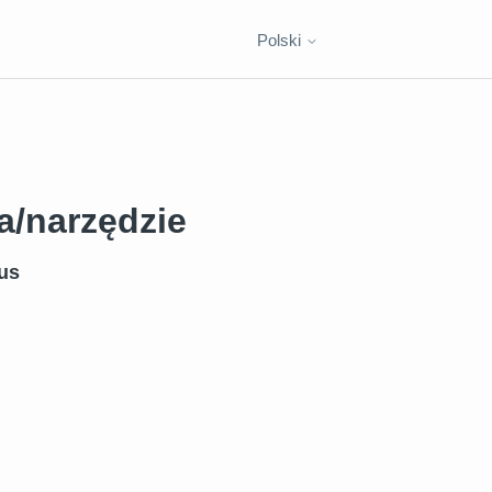
Polski
a/narzędzie
us