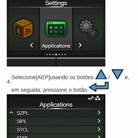
Selecione
[
AEP
]
usando os botões
/
e,
4.
em seguida, pressione o botão
.