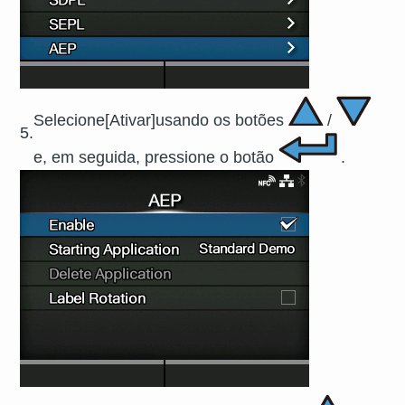
Selecione
[
Ativar
]
usando os botões
/
5.
e, em seguida, pressione o botão
.