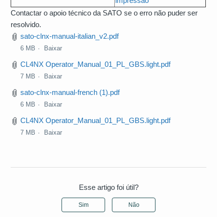
impressão
Contactar o apoio técnico da SATO se o erro não puder ser
resolvido.
sato-clnx-manual-italian_v2.pdf
6 MB
Baixar
CL4NX Operator_Manual_01_PL_GBS.light.pdf
7 MB
Baixar
sato-clnx-manual-french (1).pdf
6 MB
Baixar
CL4NX Operator_Manual_01_PL_GBS.light.pdf
7 MB
Baixar
Esse artigo foi útil?
Sim
Não