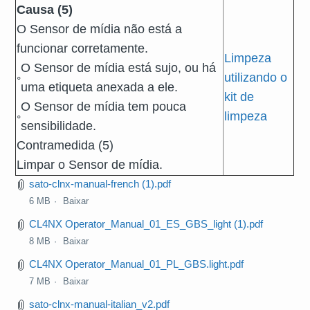
Causa (5)
O Sensor de mídia não está a
funcionar corretamente.
Limpeza
O Sensor de mídia está sujo, ou há
◦
utilizando o
uma etiqueta anexada a ele.
kit de
O Sensor de mídia tem pouca
◦
limpeza
sensibilidade.
Contramedida (5)
Limpar o Sensor de mídia.
sato-clnx-manual-french (1).pdf
6 MB
Baixar
CL4NX Operator_Manual_01_ES_GBS_light (1).pdf
8 MB
Baixar
CL4NX Operator_Manual_01_PL_GBS.light.pdf
7 MB
Baixar
sato-clnx-manual-italian_v2.pdf