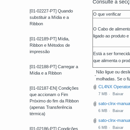
Consulte a secç
[01-02227-PT] Quando
O que verificar
substituir a Mídia e a
Ribbon
O Cabo de aliment
ligado ao produto 
[01-02189-PT] Mídia,
Ribbon e Métodos de
impressão
Está a ser fornecid
que alimenta o pro
[01-02188-PT] Carregar a
Não ligue ou des
Mídia e a Ribbon
-
molhadas. Se o fi
CL4NX Operator
[01-02187-EN] Condições
7 MB
Baixar
que accionam o Fim
Próximo do fim da Ribbon
sato-clnx-manual
(apenas Transferência
6 MB
Baixar
térmica)
sato-clnx-manua
6 MB
Baixar
[01-02186-PT] Condições