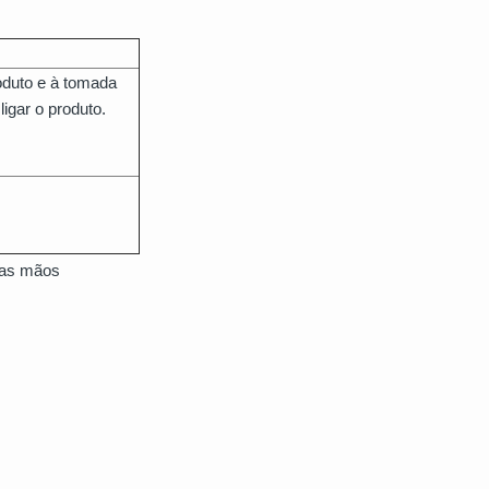
oduto e à tomada
igar o produto.
m as mãos