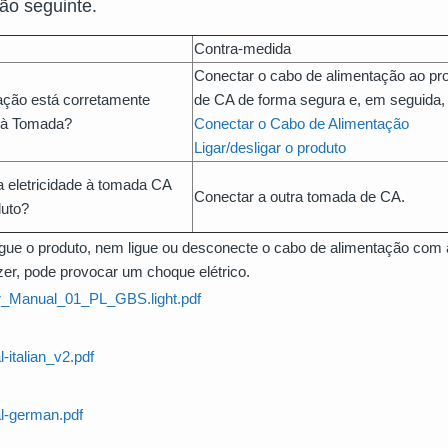
ão seguinte.
Contra-medida
Conectar o cabo de alimentação ao pr
ação está corretamente
de CA de forma segura e, em seguida, l
e à Tomada?
Conectar o Cabo de Alimentação
Ligar/desligar o produto
a eletricidade à tomada CA
Conectar a outra tomada de CA.
duto?
ligue o produto, nem ligue ou desconecte o cabo de alimentação co
zer, pode provocar um choque elétrico.
_Manual_01_PL_GBS.light.pdf
-italian_v2.pdf
l-german.pdf