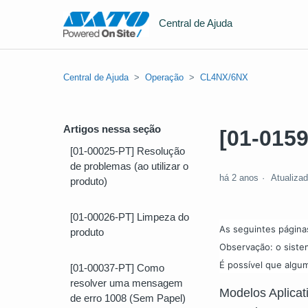
Central de Ajuda
Central de Ajuda
Operação
CL4NX/6NX
Artigos nessa seção
[01-015
[01-00025-PT] Resolução
de problemas (ao utilizar o
há 2 anos
Atualiza
produto)
[01-00026-PT] Limpeza do
As seguintes página
produto
Observação: o siste
É possível que algum
[01-00037-PT] Como
resolver uma mensagem
Modelos Aplica
de erro 1008 (Sem Papel)