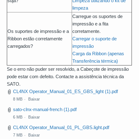
suja?
Limpeza utilizando o kit de
limpeza
Carregue os suportes de
impressão e a fita
Os suportes de impressão e a
corretamente.
Ribbon estão corretamente
Carregar o suporte de
carregados?
impressão
Carga da Ribbon (apenas
Transferência térmica)
Se o erro não puder ser resolvido, a Cabeçote de impressão
pode estar com defeito. Contacte a assistência técnica da
SATO.
CL4NX Operator_Manual_01_ES_GBS_light (1).pdf
8 MB
Baixar
sato-clnx-manual-french (1).pdf
6 MB
Baixar
CL4NX Operator_Manual_01_PL_GBS.light.pdf
7 MB
Baixar