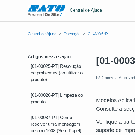
Central de Ajuda
Central de Ajuda
Operação
CL4NX/6NX
Artigos nessa seção
[01-0003
[01-00025-PT] Resolução
de problemas (ao utilizar o
há 2 anos
Atualiza
produto)
[01-00026-PT] Limpeza do
Modelos Aplica
produto
Consulte a secç
[01-00037-PT] Como
Verifique a par
resolver uma mensagem
suporte de impr
de erro 1008 (Sem Papel)