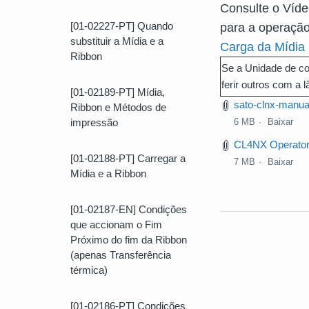
Consulte o Víde
[01-02227-PT] Quando
para a operação
substituir a Mídia e a
Carga da Mídia
Ribbon
Se a Unidade de cor
ferir outros com a 
[01-02189-PT] Mídia,
sato-clnx-manual
Ribbon e Métodos de
impressão
6 MB
Baixar
CL4NX Operator
[01-02188-PT] Carregar a
7 MB
Baixar
Mídia e a Ribbon
[01-02187-EN] Condições
que accionam o Fim
Próximo do fim da Ribbon
(apenas Transferência
térmica)
[01-02186-PT] Condições