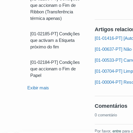
que accionam o Fim de
Ribbon (Transferência
térmica apenas)
Artigos relaci
[01-02185-PT] Condições
[01-01416-PT] [Auto-
que activam a Etiqueta
próximo do fim
[01-00637-PT] Não é
[01-00533-PT] Carre
[01-02184-PT] Condições
que accionam o Fim de
[01-00704-PT] Limpe
Papel
[01-00004-PT] Resol
Exibir mais
Comentários
0 comentário
Por favor,
entre
para c