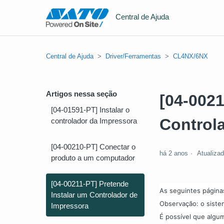
Central de Ajuda
Central de Ajuda
Driver/Ferramentas
CL4NX/6NX
Artigos nessa seção
[04-0021
[04-01591-PT] Instalar o
Control
controlador da Impressora
[04-00210-PT] Conectar o
há 2 anos
Atualiza
produto a um computador
[04-00211-PT] Pretende
As seguintes página
Instalar um Controlador de
Observação: o siste
Impressora
É possível que algum