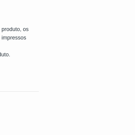
 produto, os
r impressos
duto.