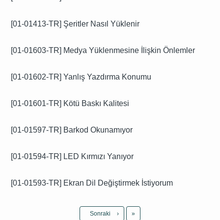
[01-01413-TR] Şeritler Nasıl Yüklenir
[01-01603-TR] Medya Yüklenmesine İlişkin Önlemler
[01-01602-TR] Yanlış Yazdırma Konumu
[01-01601-TR] Kötü Baskı Kalitesi
[01-01597-TR] Barkod Okunamıyor
[01-01594-TR] LED Kırmızı Yanıyor
[01-01593-TR] Ekran Dil Değiştirmek İstiyorum
Son
Sonraki
›
»