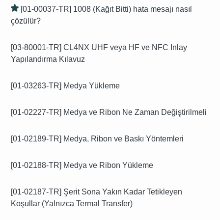
[01-00037-TR] 1008 (Kağıt Bitti) hata mesajı nasıl
çözülür?
[03-80001-TR] CL4NX UHF veya HF ve NFC Inlay
Yapılandırma Kılavuz
[01-03263-TR] Medya Yükleme
[01-02227-TR] Medya ve Ribon Ne Zaman Değiştirilmeli
[01-02189-TR] Medya, Ribon ve Baskı Yöntemleri
[01-02188-TR] Medya ve Ribon Yükleme
[01-02187-TR] Şerit Sona Yakın Kadar Tetikleyen
Koşullar (Yalnızca Termal Transfer)