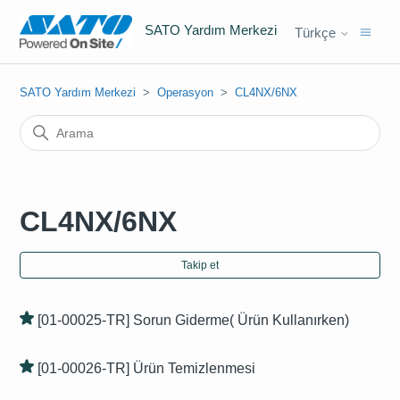
SATO Yardım Merkezi
Türkçe
SATO Yardım Merkezi
Operasyon
CL4NX/6NX
CL4NX/6NX
Hen
Takip et
[01-00025-TR] Sorun Giderme( Ürün Kullanırken)
[01-00026-TR] Ürün Temizlenmesi