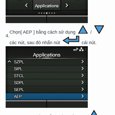
Chọn
[
AEP
]
bằng cách sử dụng
/
4.
các nút, sau đó nhấn nút
cái nút.