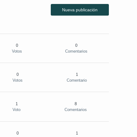
Nueva publicación
0
0
Votos
Comentarios
0
1
Votos
Comentario
1
8
Voto
Comentarios
0
1