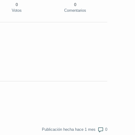
0
0
Votos
Comentarios
Número de come
Publicación hecha hace 1 mes