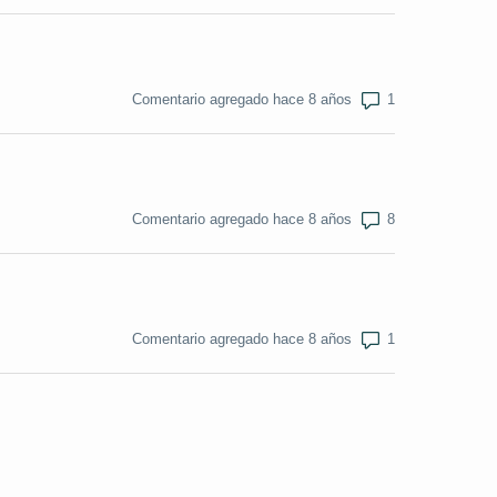
Número de come
Comentario agregado hace 8 años
Número de come
Comentario agregado hace 8 años
Número de come
Comentario agregado hace 8 años