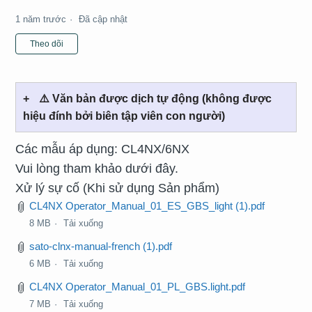
1 năm trước
Đã cập nhật
Chưa có người theo dõi
Theo dõi
⚠️ Văn bản được dịch tự động (không được
hiệu đính bởi biên tập viên con người)
Các mẫu áp dụng: CL4NX/6NX
Vui lòng tham khảo dưới đây.
Xử lý sự cố (Khi sử dụng Sản phẩm)
CL4NX Operator_Manual_01_ES_GBS_light (1).pdf
8 MB
Tải xuống
sato-clnx-manual-french (1).pdf
6 MB
Tải xuống
CL4NX Operator_Manual_01_PL_GBS.light.pdf
7 MB
Tải xuống